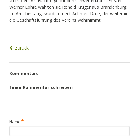
zu treffen. Als Nachfolge für den schwer erkrankten Karl-
Werner Lohre wählten sie Ronald Krüger aus Brandenburg.
Im Amt bestätigt wurde erneut Achmed Date, der weiterhin
die Geschäftsführung des Vereins wahrnimmt.
Zurück
Kommentare
Einen Kommentar schreiben
Pflichtfeld
*
Name