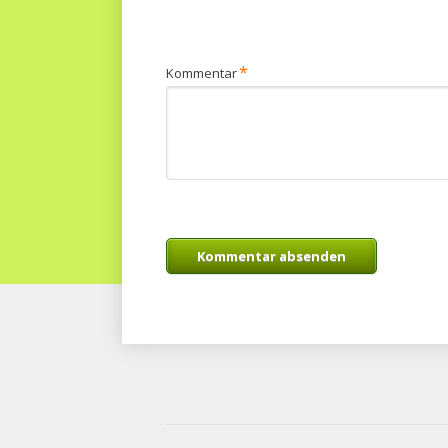
Pflichtfeld
*
Kommentar
Kommentar absenden
Navigation
überspringen