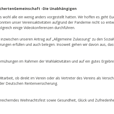
sichertenGemeinschaft -Die Unabhängigen
ns wohl alle ein wenig anders vorgestellt hatten. Wir hoffen es geht 
 konnten unser Vereinsaktivitäten aufgrund der Pandemie nicht so en
olgreich einige Videokonferenzen durchführen.
wir inzwischen unseren Antrag auf „Allgemeine Zulassung“ zu den Sozi
erungen erfüllen und auch belegen. Insoweit gehen wir davon aus, das
ühungen im Rahmen der Wahlaktivitäten und auf ein gutes Ergebnis. 
itarbeit, ob direkt im Verein oder als Vertreter des Vereins als Versic
der Deutschen Rentenversicherung.
reicherndes Weihnachtsfest sowie Gesundheit, Glück und Zufriedenhei