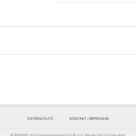
DATENSCHUTZ
KONTAKT / IMPRESSUM
© BARMER VersichertenGemeninschaft e.V. Alle Rechte vorbehalten.